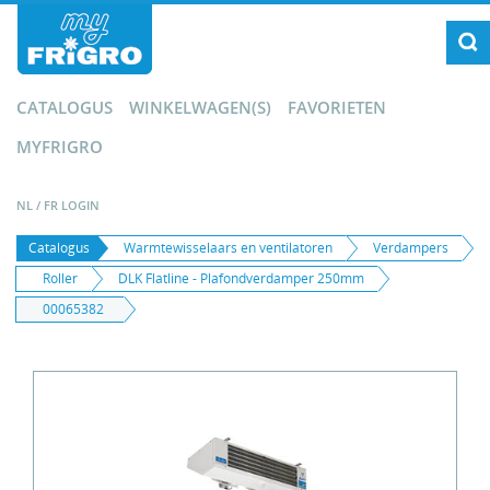
CATALOGUS
WINKELWAGEN(S)
FAVORIETEN
MYFRIGRO
NL
/
FR
LOGIN
Catalogus
Warmtewisselaars en ventilatoren
Verdampers
Roller
DLK Flatline - Plafondverdamper 250mm
00065382