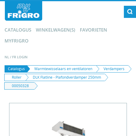
CATALOGUS
WINKELWAGEN(S)
FAVORIETEN
MYFRIGRO
NL
/
FR
LOGIN
Catalogus
Warmtewisselaars en ventilatoren
Verdampers
Roller
DLK Flatline - Plafondverdamper 250mm
00050328