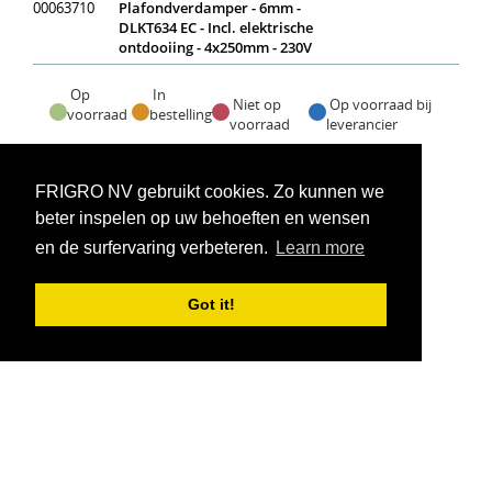
00063710
Plafondverdamper - 6mm -
DLKT634 EC - Incl. elektrische
ontdooiing - 4x250mm - 230V
Op
In
Niet op
Op voorraad bij
voorraad
bestelling
voorraad
leverancier
Voorraadweergave onder voorbehoud van verkoop
FRIGRO NV gebruikt cookies. Zo kunnen we
beter inspelen op uw behoeften en wensen
en de surfervaring verbeteren.
Learn more
Got it!