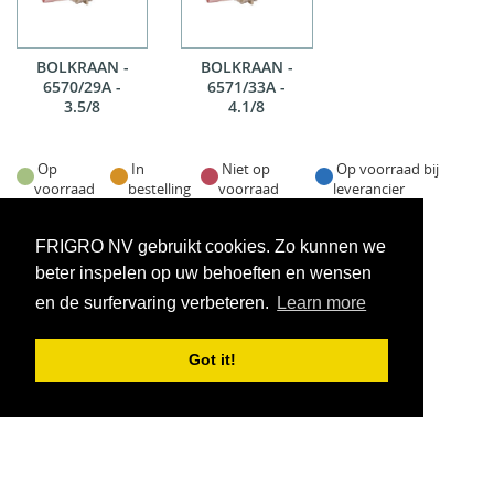
BOLKRAAN -
BOLKRAAN -
6570/29A -
6571/33A -
3.5/8
4.1/8
Op
In
Niet op
Op voorraad bij
voorraad
bestelling
voorraad
leverancier
Voorraadweergave onder voorbehoud van verkoop
FRIGRO NV gebruikt cookies. Zo kunnen we
beter inspelen op uw behoeften en wensen
en de surfervaring verbeteren.
Learn more
Got it!
VOORWAARDEN
CONTACT
|