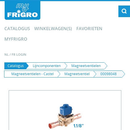
CATALOGUS
WINKELWAGEN(S)
FAVORIETEN
MYFRIGRO
NL
/
FR
LOGIN
Catalogus
Lijncomponenten
Magneetventielen
Magneetventielen - Castel
Magneetventiel
00098048