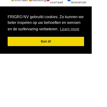
voorraad
leverancier
Voorraadweergave onder voorbehoud van verkoop
FRIGRO NV gebruikt cookies. Zo kunnen we
beter inspelen op uw behoeften en wensen
en de surfervaring verbeteren.
Learn more
Got it!
VOORWAARDEN
CONTACT
|
Copyright © 2026 FRIGRO. Alle rechten voorbehouden.
DB: Coolcomponents