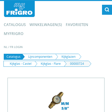
CATALOGUS
WINKELWAGEN(S)
FAVORIETEN
MYFRIGRO
NL
/
FR
LOGIN
Catalogus
Lijncomponenten
Kijkglazen
Kijkglas - Castel
Kijkglas - Flare
00000724