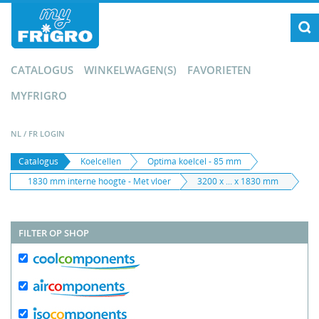
CATALOGUS
WINKELWAGEN(S)
FAVORIETEN
MYFRIGRO
NL
/
FR
LOGIN
Catalogus
Koelcellen
Optima koelcel - 85 mm
1830 mm interne hoogte - Met vloer
3200 x ... x 1830 mm
FILTER OP SHOP