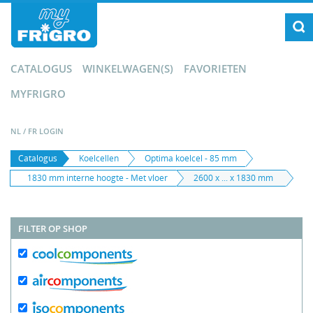
CATALOGUS
WINKELWAGEN(S)
FAVORIETEN
MYFRIGRO
NL
/
FR
LOGIN
Catalogus
Koelcellen
Optima koelcel - 85 mm
1830 mm interne hoogte - Met vloer
2600 x ... x 1830 mm
FILTER OP SHOP