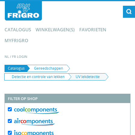
CATALOGUS
WINKELWAGEN(S)
FAVORIETEN
MYFRIGRO
NL
/
FR
LOGIN
Catalogus
Gereedschappen
Detectie en controle van lekken
UV lekdetectie
FILTER OP SHOP