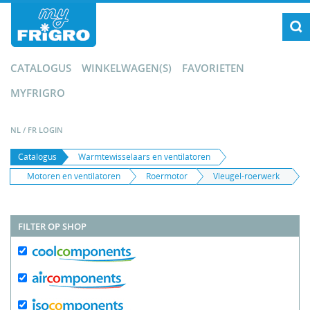
CATALOGUS
WINKELWAGEN(S)
FAVORIETEN
MYFRIGRO
NL
/
FR
LOGIN
Catalogus
Warmtewisselaars en ventilatoren
Motoren en ventilatoren
Roermotor
Vleugel-roerwerk
FILTER OP SHOP