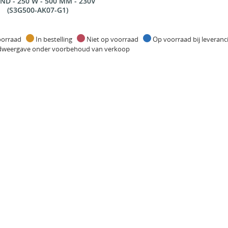
ND - 250 W - 500 MM - 230V
(S3G500-AK07-G1)
oorraad
In bestelling
Niet op voorraad
Op voorraad bij leveran
dweergave onder voorbehoud van verkoop