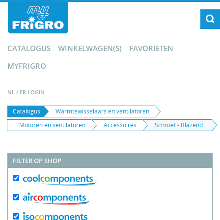
CATALOGUS
WINKELWAGEN(S)
FAVORIETEN
MYFRIGRO
NL
/
FR
LOGIN
Catalogus
Warmtewisselaars en ventilatoren
Motoren en ventilatoren
Accessoires
Schroef - Blazend
FILTER OP SHOP