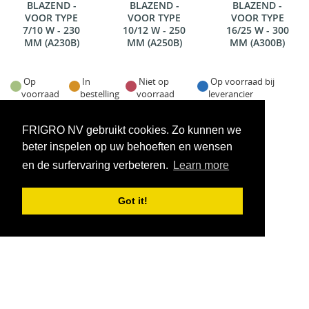
BLAZEND -
BLAZEND -
BLAZEND -
VOOR TYPE
VOOR TYPE
VOOR TYPE
7/10 W - 230
10/12 W - 250
16/25 W - 300
MM (A230B)
MM (A250B)
MM (A300B)
Op
In
Niet op
Op voorraad bij
voorraad
bestelling
voorraad
leverancier
Voorraadweergave onder voorbehoud van verkoop
FRIGRO NV gebruikt cookies. Zo kunnen we
beter inspelen op uw behoeften en wensen
en de surfervaring verbeteren.
Learn more
Got it!
VOORWAARDEN
CONTACT
|
Copyright © 2026 FRIGRO. Alle rechten voorbehouden.
DB: Coolcomponents