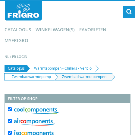
CATALOGUS
WINKELWAGEN(S)
FAVORIETEN
MYFRIGRO
NL
/
FR
LOGIN
Catalogus
Warmtepompen - Chillers - Ventilo
Zwembadwarmtepomp
Zwembad warmtepompen
FILTER OP SHOP