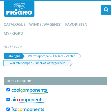
CATALOGUS
WINKELWAGEN(S)
FAVORIETEN
MYFRIGRO
NL
/
FR
LOGIN
Catalogus
Warmtepompen - Chillers - Ventilo
Warmtepompen - Lucht-of watergekoeld
FILTER OP SHOP