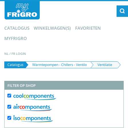
CATALOGUS
WINKELWAGEN(S)
FAVORIETEN
MYFRIGRO
NL
/
FR
LOGIN
Catalogus
Warmtepompen - Chillers - Ventilo
Ventilatie
FILTER OP SHOP