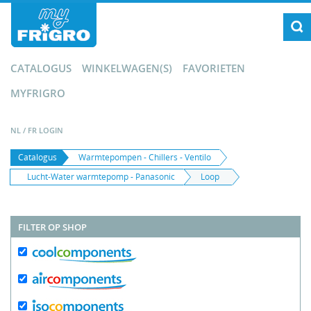
CATALOGUS
WINKELWAGEN(S)
FAVORIETEN
MYFRIGRO
NL
/
FR
LOGIN
Catalogus
Warmtepompen - Chillers - Ventilo
Lucht-Water warmtepomp - Panasonic
Loop
FILTER OP SHOP