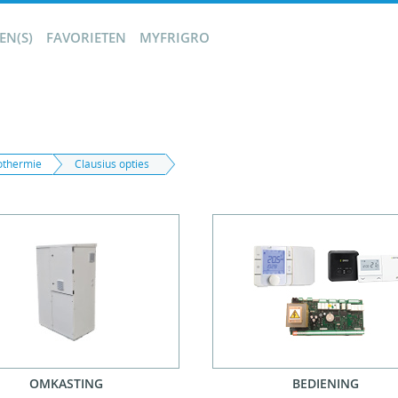
N(S)
FAVORIETEN
MYFRIGRO
othermie
Clausius opties
OMKASTING
BEDIENING