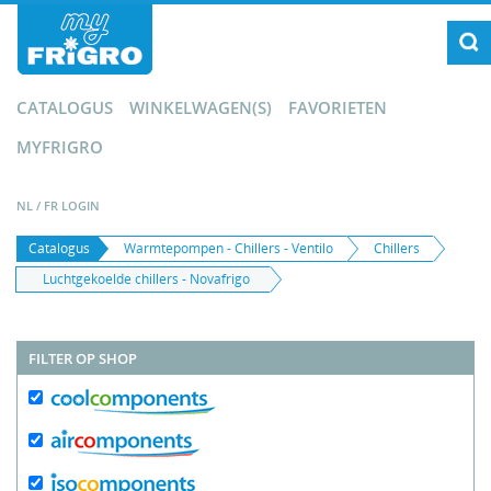
CATALOGUS
WINKELWAGEN(S)
FAVORIETEN
MYFRIGRO
NL
/
FR
LOGIN
Catalogus
Warmtepompen - Chillers - Ventilo
Chillers
Luchtgekoelde chillers - Novafrigo
FILTER OP SHOP