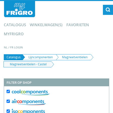
CATALOGUS
WINKELWAGEN(S)
FAVORIETEN
MYFRIGRO
NL
/
FR
LOGIN
Catalogus
Lijncomponenten
Magneetventielen
Magneetventielen - Castel
FILTER OP SHOP