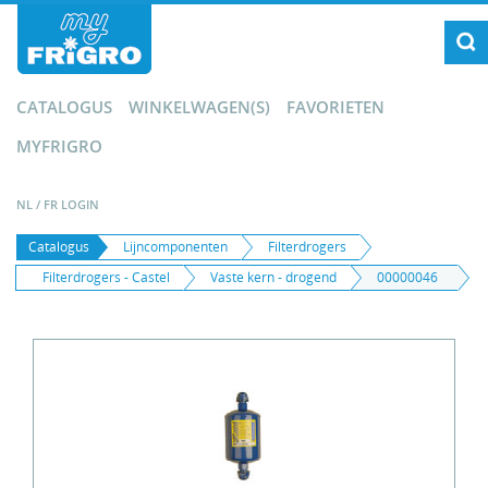
CATALOGUS
WINKELWAGEN(S)
FAVORIETEN
MYFRIGRO
NL
/
FR
LOGIN
Catalogus
Lijncomponenten
Filterdrogers
Filterdrogers - Castel
Vaste kern - drogend
00000046