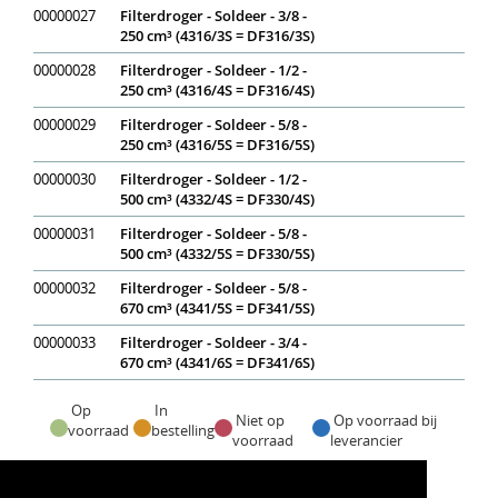
00000027
Filterdroger - Soldeer - 3/8 -
250 cm³ (4316/3S = DF316/3S)
00000028
Filterdroger - Soldeer - 1/2 -
250 cm³ (4316/4S = DF316/4S)
00000029
Filterdroger - Soldeer - 5/8 -
250 cm³ (4316/5S = DF316/5S)
00000030
Filterdroger - Soldeer - 1/2 -
500 cm³ (4332/4S = DF330/4S)
00000031
Filterdroger - Soldeer - 5/8 -
500 cm³ (4332/5S = DF330/5S)
00000032
Filterdroger - Soldeer - 5/8 -
670 cm³ (4341/5S = DF341/5S)
00000033
Filterdroger - Soldeer - 3/4 -
670 cm³ (4341/6S = DF341/6S)
Op
In
Niet op
Op voorraad bij
voorraad
bestelling
voorraad
leverancier
Voorraadweergave onder voorbehoud van verkoop