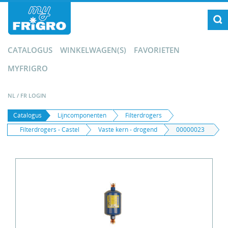
CATALOGUS
WINKELWAGEN(S)
FAVORIETEN
MYFRIGRO
NL
/
FR
LOGIN
Catalogus
Lijncomponenten
Filterdrogers
Filterdrogers - Castel
Vaste kern - drogend
00000023