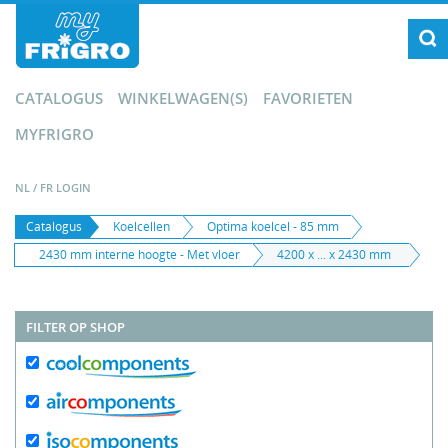
CATALOGUS
WINKELWAGEN(S)
FAVORIETEN
MYFRIGRO
NL
/
FR
LOGIN
Catalogus
Koelcellen
Optima koelcel - 85 mm
2430 mm interne hoogte - Met vloer
4200 x ... x 2430 mm
FILTER OP SHOP