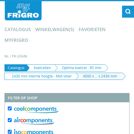
CATALOGUS
WINKELWAGEN(S)
FAVORIETEN
MYFRIGRO
NL
/
FR
LOGIN
Catalogus
Koelcellen
Optima koelcel - 85 mm
2430 mm interne hoogte - Met vloer
4000 x ... x 2430 mm
FILTER OP SHOP