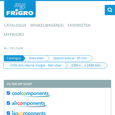
CATALOGUS
WINKELWAGEN(S)
FAVORIETEN
MYFRIGRO
NL
/
FR
LOGIN
Catalogus
Koelcellen
Optima koelcel - 85 mm
2430 mm interne hoogte - Met vloer
2200 x ... x 2430 mm
FILTER OP SHOP