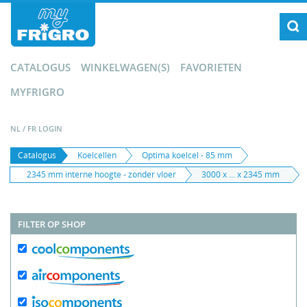
CATALOGUS
WINKELWAGEN(S)
FAVORIETEN
MYFRIGRO
NL
/
FR
LOGIN
Catalogus
Koelcellen
Optima koelcel - 85 mm
2345 mm interne hoogte - zonder vloer
3000 x ... x 2345 mm
FILTER OP SHOP