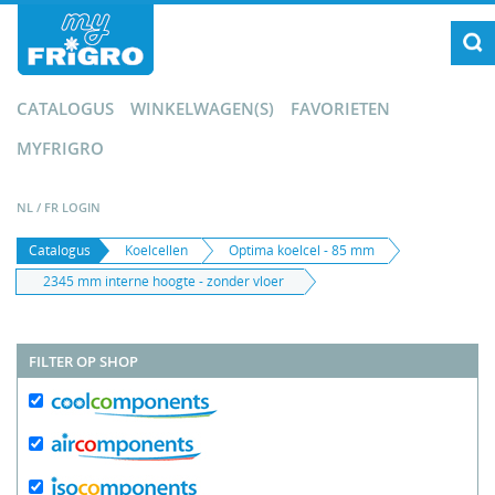
CATALOGUS
WINKELWAGEN(S)
FAVORIETEN
MYFRIGRO
NL
/
FR
LOGIN
Catalogus
Koelcellen
Optima koelcel - 85 mm
2345 mm interne hoogte - zonder vloer
FILTER OP SHOP