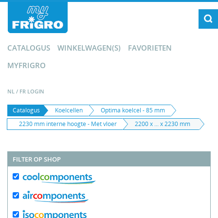
CATALOGUS
WINKELWAGEN(S)
FAVORIETEN
MYFRIGRO
NL
/
FR
LOGIN
Catalogus
Koelcellen
Optima koelcel - 85 mm
2230 mm interne hoogte - Met vloer
2200 x ... x 2230 mm
FILTER OP SHOP