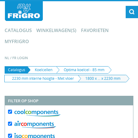
CATALOGUS
WINKELWAGEN(S)
FAVORIETEN
MYFRIGRO
NL
/
FR
LOGIN
Catalogus
Koelcellen
Optima koelcel - 85 mm
2230 mm interne hoogte - Met vloer
1800 x ... x 2230 mm
FILTER OP SHOP