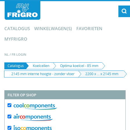
CATALOGUS
WINKELWAGEN(S)
FAVORIETEN
MYFRIGRO
NL
/
FR
LOGIN
Catalogus
Koelcellen
Optima koelcel - 85 mm
2145 mm interne hoogte - zonder vloer
2200 x ... x 2145 mm
FILTER OP SHOP