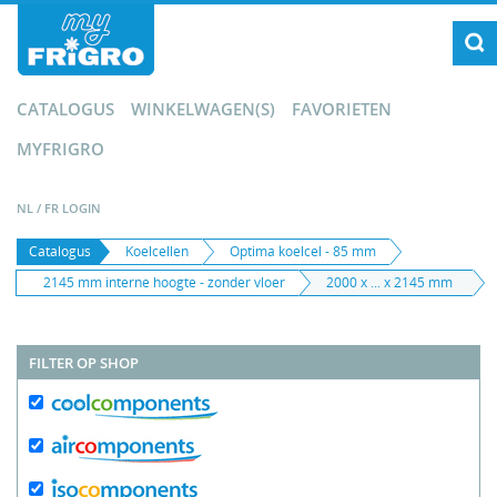
CATALOGUS
WINKELWAGEN(S)
FAVORIETEN
MYFRIGRO
NL
/
FR
LOGIN
Catalogus
Koelcellen
Optima koelcel - 85 mm
2145 mm interne hoogte - zonder vloer
2000 x ... x 2145 mm
FILTER OP SHOP