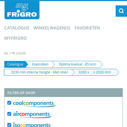
CATALOGUS
WINKELWAGEN(S)
FAVORIETEN
MYFRIGRO
NL
/
FR
LOGIN
Catalogus
Koelcellen
Optima koelcel - 85 mm
2030 mm interne hoogte - Met vloer
3200 x ... x 2030 mm
FILTER OP SHOP