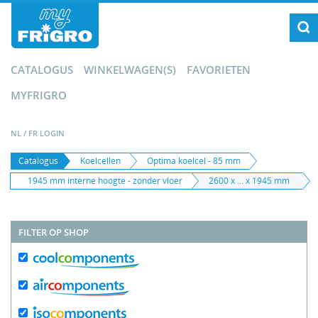
CATALOGUS
WINKELWAGEN(S)
FAVORIETEN
MYFRIGRO
NL
/
FR
LOGIN
Catalogus
Koelcellen
Optima koelcel - 85 mm
1945 mm interne hoogte - zonder vloer
2600 x ... x 1945 mm
FILTER OP SHOP