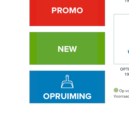
19
OPTI
19
Op v
Voorraa