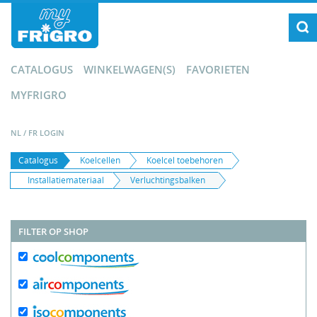
CATALOGUS
WINKELWAGEN(S)
FAVORIETEN
MYFRIGRO
NL
/
FR
LOGIN
Catalogus
Koelcellen
Koelcel toebehoren
Installatiemateriaal
Verluchtingsbalken
FILTER OP SHOP