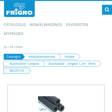
CATALOGUS
WINKELWAGEN(S)
FAVORIETEN
MYFRIGRO
NL
/
FR
LOGIN
Catalogus
Installatiemateriaal
Isolatie
Buisisolatie - Lengtes
Buisisolatie - Lengtes 1,2m - 9mm
00127113