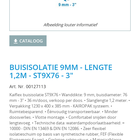
Afbeelding louter informatief
CATALOOG
BUISISOLATIE 9MM - LENGTE
1,2M - ST9X76 - 3"
Art. Nr. 00127113
Kaiflex buisisolatie ST9X76 • Wanddikte: 9 mm, buisdiameter: 76
mm - 3" • 36 m/doos, verkoop per doos. • Slanglengte 1,2 meter. •
Verpakking 1230 x 400 x 385 mm - KAIROPAK systeem. •
Ruimtebesparend. • Éénvoudig transporteerbaar. • Minder
doosverlies. • Vlotte montage. • Comfortabel snijden door
lengtevoeg. • Technische data: waterdampdoorlaatbaarheid: =
10000 - DIN EN 13469 & DIN EN 12086. • Zeer flexibel
isolatieschuim op basis van synthetische rubber, FEF (Flexible
Elastomeric Foam). • Gesloten celstructuur. • Materiaalklasse