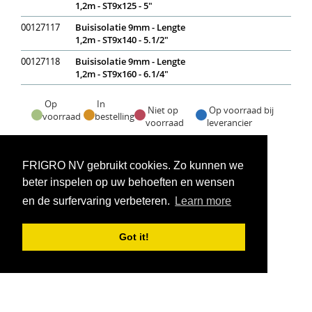
1,2m - ST9x125 - 5"
00127117
Buisisolatie 9mm - Lengte
1,2m - ST9x140 - 5.1/2"
00127118
Buisisolatie 9mm - Lengte
1,2m - ST9x160 - 6.1/4"
Op
In
Niet op
Op voorraad bij
voorraad
bestelling
voorraad
leverancier
Voorraadweergave onder voorbehoud van verkoop
FRIGRO NV gebruikt cookies. Zo kunnen we
beter inspelen op uw behoeften en wensen
en de surfervaring verbeteren.
Learn more
Got it!