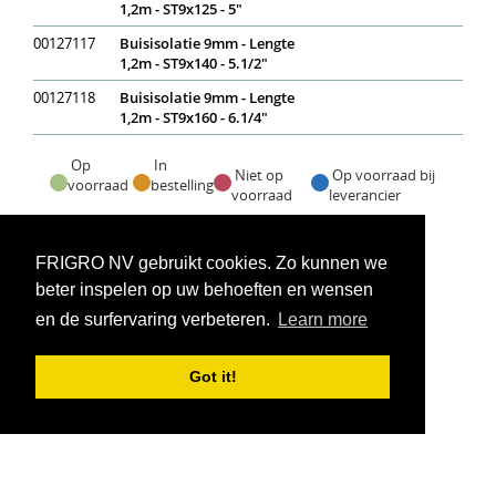
1,2m - ST9x125 - 5"
00127117
Buisisolatie 9mm - Lengte
1,2m - ST9x140 - 5.1/2"
00127118
Buisisolatie 9mm - Lengte
1,2m - ST9x160 - 6.1/4"
Op
In
Niet op
Op voorraad bij
voorraad
bestelling
voorraad
leverancier
Voorraadweergave onder voorbehoud van verkoop
FRIGRO NV gebruikt cookies. Zo kunnen we
beter inspelen op uw behoeften en wensen
en de surfervaring verbeteren.
Learn more
Got it!