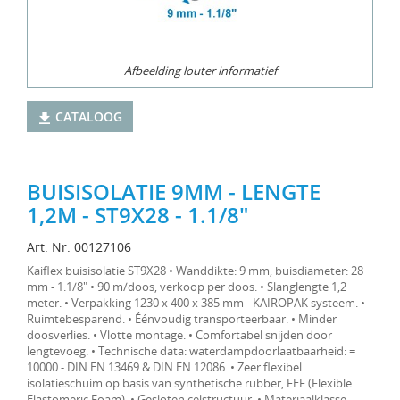
Afbeelding louter informatief
CATALOOG
BUISISOLATIE 9MM - LENGTE
1,2M - ST9X28 - 1.1/8"
Art. Nr. 00127106
Kaiflex buisisolatie ST9X28 • Wanddikte: 9 mm, buisdiameter: 28
mm - 1.1/8" • 90 m/doos, verkoop per doos. • Slanglengte 1,2
meter. • Verpakking 1230 x 400 x 385 mm - KAIROPAK systeem. •
Ruimtebesparend. • Éénvoudig transporteerbaar. • Minder
doosverlies. • Vlotte montage. • Comfortabel snijden door
lengtevoeg. • Technische data: waterdampdoorlaatbaarheid: =
10000 - DIN EN 13469 & DIN EN 12086. • Zeer flexibel
isolatieschuim op basis van synthetische rubber, FEF (Flexible
Elastomeric Foam). • Gesloten celstructuur. • Materiaalklasse