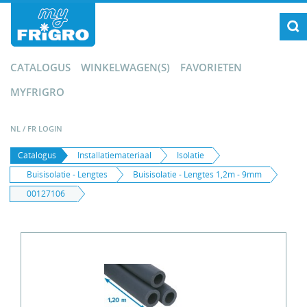
CATALOGUS
WINKELWAGEN(S)
FAVORIETEN
MYFRIGRO
NL
/
FR
LOGIN
Catalogus
Installatiemateriaal
Isolatie
Buisisolatie - Lengtes
Buisisolatie - Lengtes 1,2m - 9mm
00127106