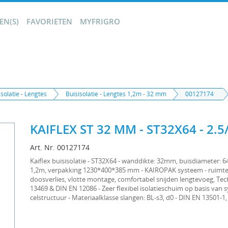
N(S)
FAVORIETEN
MYFRIGRO
isolatie - Lengtes
Buisisolatie - Lengtes 1,2m - 32 mm
00127174
KAIFLEX ST 32 MM - ST32X64 - 2.5
Art. Nr. 00127174
Kaiflex buisisolatie - ST32X64 - wanddikte: 32mm, buisdiameter: 
1,2m, verpakking 1230*400*385 mm - KAIROPAK systeem - ruimte
doosverlies, vlotte montage, comfortabel snijden lengtevoeg, Te
13469 & DIN EN 12086 - Zeer flexibel isolatieschuim op basis van 
celstructuur - Materiaalklasse slangen: BL-s3, d0 - DIN EN 13501-1