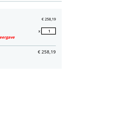
€ 258,19
x
weergave
€
258,19