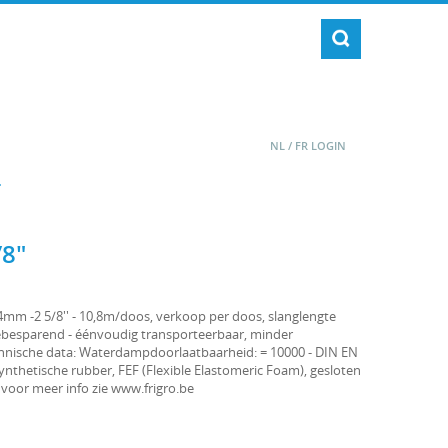
NL
/
FR
LOGIN
/8"
64mm -2 5/8'' - 10,8m/doos, verkoop per doos, slanglengte
besparend - éénvoudig transporteerbaar, minder
chnische data: Waterdampdoorlaatbaarheid: = 10000 - DIN EN
synthetische rubber, FEF (Flexible Elastomeric Foam), gesloten
, voor meer info zie www.frigro.be