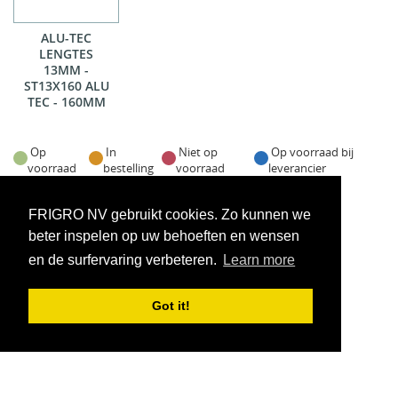
ALU-TEC
LENGTES
13MM -
ST13X160 ALU
TEC - 160MM
Op
In
Niet op
Op voorraad bij
voorraad
bestelling
voorraad
leverancier
Voorraadweergave onder voorbehoud van verkoop
FRIGRO NV gebruikt cookies. Zo kunnen we
beter inspelen op uw behoeften en wensen
en de surfervaring verbeteren.
Learn more
Got it!
VOORWAARDEN
CONTACT
|