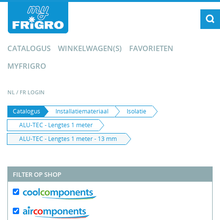
CATALOGUS
WINKELWAGEN(S)
FAVORIETEN
MYFRIGRO
NL
/
FR
LOGIN
Catalogus
Installatiemateriaal
Isolatie
ALU-TEC - Lengtes 1 meter
ALU-TEC - Lengtes 1 meter - 13 mm
FILTER OP SHOP