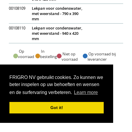
00108109
Lekpan voor condenswater,
met weerstand - 790 x 390
mm
00108110
Lekpan voor condenswater,
met weerstand - 940 x 420
mm
Op
In
Niet op
Op voorraad bij
voorraad
bestelling
voorraad
leverancier
Voorraadweergave onder voorbehoud van verkoop
FRIGRO NV gebruikt cookies. Zo kunnen we
beter inspelen op uw behoeften en wensen
en de surfervaring verbeteren.
Learn more
Got it!