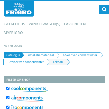
CATALOGUS
WINKELWAGEN(S)
FAVORIETEN
MYFRIGRO
NL
/
FR
LOGIN
Catalogus
Installatiemateriaal
Afvoer van condenswater
Afvoer van condenswater
Lekpan
FILTER OP SHOP