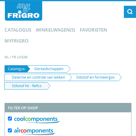
CATALOGUS
WINKELWAGEN(S)
FAVORIETEN
MYFRIGRO
NL
/
FR
LOGIN
Catalogus
Gereedschappen
Detectie en controle van lekken
Stikstof en formeergas
Stikstof kit - Refco
FILTER OP SHOP