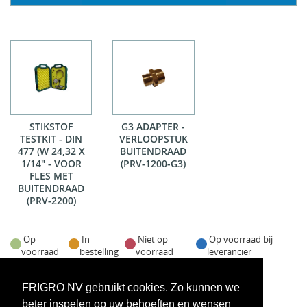
STIKSTOF
G3 ADAPTER -
TESTKIT - DIN
VERLOOPSTUK
477 (W 24,32 X
BUITENDRAAD
1/14" - VOOR
(PRV-1200-G3)
FLES MET
BUITENDRAAD
(PRV-2200)
Op
In
Niet op
Op voorraad bij
voorraad
bestelling
voorraad
leverancier
Voorraadweergave onder voorbehoud van verkoop
FRIGRO NV gebruikt cookies. Zo kunnen we
beter inspelen op uw behoeften en wensen