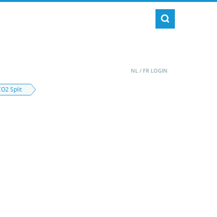
NL
/
FR
LOGIN
CO2 Split