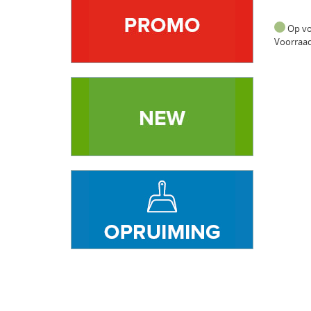
Op v
Voorraa